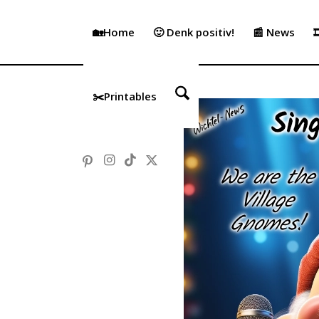
🏡Home
🙂 Denk positiv!
📰 News

✂️Printables