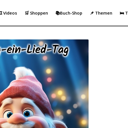
️ Videos
🛒 Shoppen
📚Buch-Shop
📌 Themen
🛌 