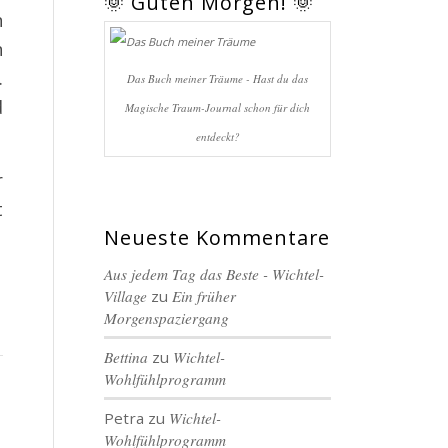
🌞 Guten Morgen! 🌞
n
n
.
Das Buch meiner Träume - Hast du das
d
Magische Traum-Journal schon für dich
entdeckt?
r
t
Neueste Kommentare
Aus jedem Tag das Beste - Wichtel-
Village
zu
Ein früher
Morgenspaziergang
Bettina
zu
Wichtel-
Wohlfühlprogramm
Petra
zu
Wichtel-
Wohlfühlprogramm