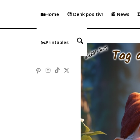
🏡Home
🙂 Denk positiv!
📰 News

✂️Printables