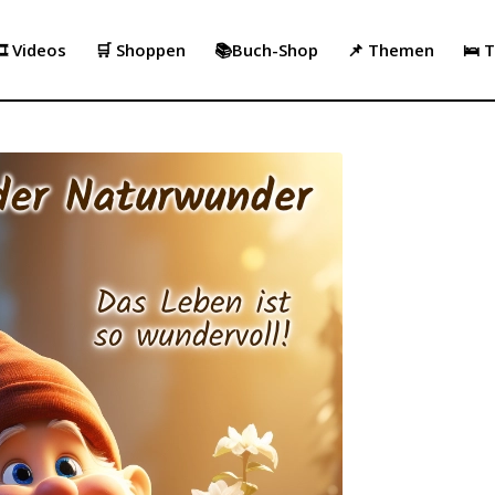
️ Videos
🛒 Shoppen
📚Buch-Shop
📌 Themen
🛌 