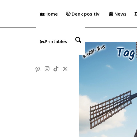
🏡Home
🙂 Denk positiv!
📰 News

✂️Printables