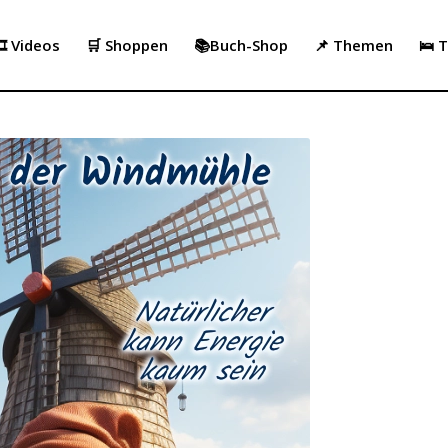
️ Videos
🛒 Shoppen
📚Buch-Shop
📌 Themen
🛌 