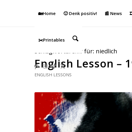
🏡Home
🙂 Denk positiv!
📰 News

✂️Printables
Schlagwortarchiv für:
niedlich
English Lesson – 
ENGLISH LESSONS