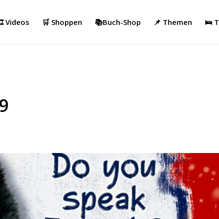
️ Videos
🛒 Shoppen
📚Buch-Shop
📌 Themen
🛌 
19