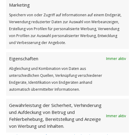
Marketing
/
/
26. SEPTEMBER 2025
0 KOMMENTARE
VON
GÜNTER
Speichern von oder Zugriff auf Informationen auf einem Endgerät,
Verwendung reduzierter Daten zur Auswahl von Werbeanzeigen,
Erstellung von Profilen für personalisierte Werbung, Verwendung
Vielleicht gibt es schönere
von Profilen zur Auswahl personalisierter Werbung, Entwicklung
Zeiten
und Verbesserung der Angebote.
GUTEN MORGEN
Eigenschaften
Immer aktiv
Abgleichung und Kombination von Daten aus
unterschiedlichen Quellen, Verknüpfung verschiedener
Endgeräte, Identifikation von Endgeräten anhand
automatisch übermittelter Informationen.
Gewährleistung der Sicherheit, Verhinderung
und Aufdeckung von Betrug und
Immer aktiv
Fehlerbehebung, Bereitstellung und Anzeige
von Werbung und Inhalten.