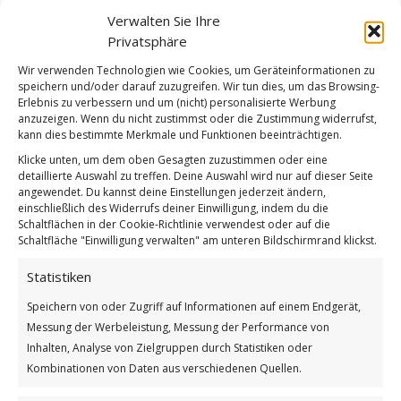
Wenn ich alleine träume
Verwalten Sie Ihre
GUTEN MORGEN
Privatsphäre
Wir verwenden Technologien wie Cookies, um Geräteinformationen zu
speichern und/oder darauf zuzugreifen. Wir tun dies, um das Browsing-
Erlebnis zu verbessern und um (nicht) personalisierte Werbung
anzuzeigen. Wenn du nicht zustimmst oder die Zustimmung widerrufst,
kann dies bestimmte Merkmale und Funktionen beeinträchtigen.
Klicke unten, um dem oben Gesagten zuzustimmen oder eine
detaillierte Auswahl zu treffen. Deine Auswahl wird nur auf dieser Seite
angewendet. Du kannst deine Einstellungen jederzeit ändern,
einschließlich des Widerrufs deiner Einwilligung, indem du die
Schaltflächen in der Cookie-Richtlinie verwendest oder auf die
Schaltfläche "Einwilligung verwalten" am unteren Bildschirmrand klickst.
Statistiken
Wenn ich alleine träume
Speichern von oder Zugriff auf Informationen auf einem Endgerät,
Weiterlesen
Messung der Werbeleistung, Messung der Performance von
Inhalten, Analyse von Zielgruppen durch Statistiken oder
Wie findest du diesen Beitrag?
Kombinationen von Daten aus verschiedenen Quellen.
[Total:
2
Average:
5
]