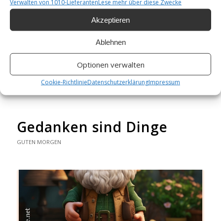
Verwalten von 1010-Lieferanten
Lese mehr über diese Zwecke
Vielleicht gibt es schönere Zeiten
Akzeptieren
Weiterlesen
Ablehnen
Wie findest du diesen Beitrag?
[Total:
2
Average:
5
]
Optionen verwalten
Cookie-Richtlinie
Datenschutzerklärung
Impressum
/
/
11. AUGUST 2025
0 KOMMENTARE
VON
GÜNTER
Gedanken sind Dinge
GUTEN MORGEN