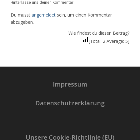
Hinterlasse uns deinen Kommentar!
Du musst
angemeldet
sein, um einen Kommentar
abzugeben.
Wie findest du diesen Beitrag?
[Total:
2
Average:
5
]
Impressum
Datenschutzerklärung
Unsere Cookie-Richtlinie (EU)