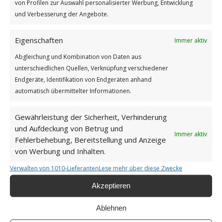
von Profilen zur Auswahl personalisierter Werbung, Entwicklung
GUTEN MORGEN
und Verbesserung der Angebote.
Eigenschaften
Immer aktiv
Abgleichung und Kombination von Daten aus
unterschiedlichen Quellen, Verknüpfung verschiedener
Endgeräte, Identifikation von Endgeräten anhand
automatisch übermittelter Informationen.
Gewährleistung der Sicherheit, Verhinderung
und Aufdeckung von Betrug und
Immer aktiv
Fehlerbehebung, Bereitstellung und Anzeige
von Werbung und Inhalten.
Freundschaft ist
Weiterlesen
Verwalten von 1010-Lieferanten
Lese mehr über diese Zwecke
Akzeptieren
/
/
15. MAI 2026
0 KOMMENTARE
VON
GÜNTER
Ablehnen