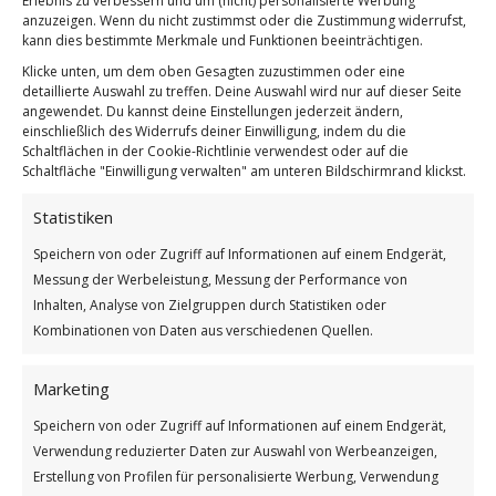
Erlebnis zu verbessern und um (nicht) personalisierte Werbung
anzuzeigen. Wenn du nicht zustimmst oder die Zustimmung widerrufst,
kann dies bestimmte Merkmale und Funktionen beeinträchtigen.
Klicke unten, um dem oben Gesagten zuzustimmen oder eine
detaillierte Auswahl zu treffen. Deine Auswahl wird nur auf dieser Seite
angewendet. Du kannst deine Einstellungen jederzeit ändern,
einschließlich des Widerrufs deiner Einwilligung, indem du die
Schaltflächen in der Cookie-Richtlinie verwendest oder auf die
Schaltfläche "Einwilligung verwalten" am unteren Bildschirmrand klickst.
Statistiken
Speichern von oder Zugriff auf Informationen auf einem Endgerät,
Messung der Werbeleistung, Messung der Performance von
Bundesweiter Tag des Fahrradflickzeugs
Inhalten, Analyse von Zielgruppen durch Statistiken oder
Weiterlesen
Kombinationen von Daten aus verschiedenen Quellen.
/
/
15. MAI 2026
0 KOMMENTARE
VON
BETTINA
Marketing
Speichern von oder Zugriff auf Informationen auf einem Endgerät,
Verwendung reduzierter Daten zur Auswahl von Werbeanzeigen,
Freundschaft ist
Erstellung von Profilen für personalisierte Werbung, Verwendung