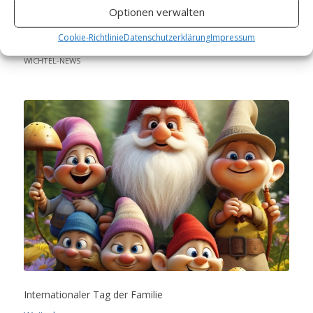
Internationaler Tag der
Optionen verwalten
Familie
Cookie-Richtlinie
Datenschutzerklärung
Impressum
WICHTEL-NEWS
Internationaler Tag der Familie