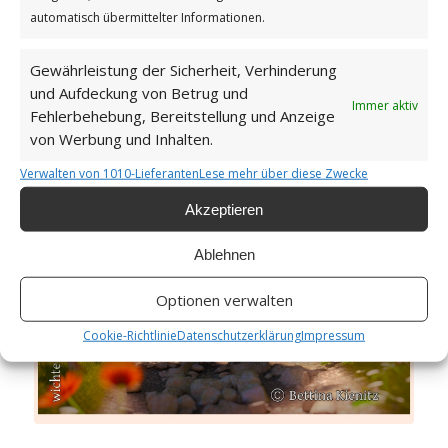
automatisch übermittelter Informationen.
/
/
10. MAI 2026
0 KOMMENTARE
VON
BETTINA
Gewährleistung der Sicherheit, Verhinderung
und Aufdeckung von Betrug und
Immer aktiv
Fehlerbehebung, Bereitstellung und Anzeige
Ein kühnes Beginnen
von Werbung und Inhalten.
GUTEN MORGEN
Verwalten von 1010-Lieferanten
Lese mehr über diese Zwecke
Akzeptieren
Ablehnen
Optionen verwalten
Cookie-Richtlinie
Datenschutzerklärung
Impressum