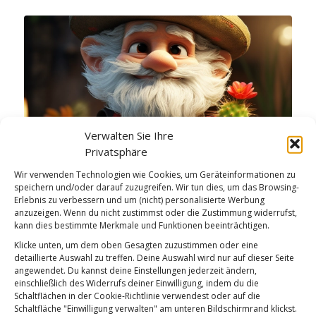
Verwalten Sie Ihre
Privatsphäre
Wir verwenden Technologien wie Cookies, um Geräteinformationen zu
speichern und/oder darauf zuzugreifen. Wir tun dies, um das Browsing-
Erlebnis zu verbessern und um (nicht) personalisierte Werbung
Internationaler Tag des Kaktus
anzuzeigen. Wenn du nicht zustimmst oder die Zustimmung widerrufst,
kann dies bestimmte Merkmale und Funktionen beeinträchtigen.
Weiterlesen
Klicke unten, um dem oben Gesagten zuzustimmen oder eine
detaillierte Auswahl zu treffen. Deine Auswahl wird nur auf dieser Seite
/
/
10. MAI 2026
0 KOMMENTARE
VON
BETTINA
angewendet. Du kannst deine Einstellungen jederzeit ändern,
einschließlich des Widerrufs deiner Einwilligung, indem du die
Schaltflächen in der Cookie-Richtlinie verwendest oder auf die
Schaltfläche "Einwilligung verwalten" am unteren Bildschirmrand klickst.