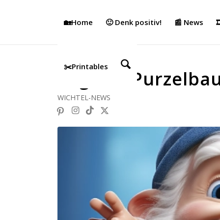
🏡Home
🙂 Denk positiv!
📰 News

✂️Printables
Tag des Purzelba
WICHTEL-NEWS