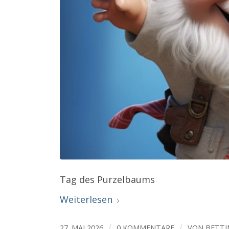
Tag des Purzelbaums
Weiterlesen
/
/
27. MAI 2026
0 KOMMENTARE
VON
BETTI