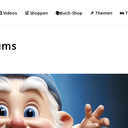
️ Videos
🛒 Shoppen
📚Buch-Shop
📌 Themen
🛌 
ums