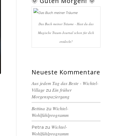
🌞 Guten Morgen! 🌞
Das Buch meiner Träume - Hast du das
Magische Traum-Journal schon für dich
entdeckt?
Neueste Kommentare
Aus jedem Tag das Beste - Wichtel-
Village
zu
Ein früher
Morgenspaziergang
Bettina
zu
Wichtel-
Wohlfühlprogramm
Petra
zu
Wichtel-
Wohlfühlprogramm