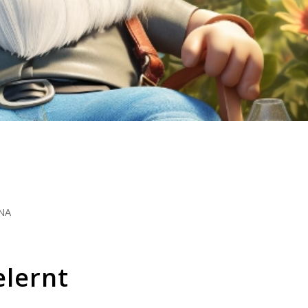
NA
elernt