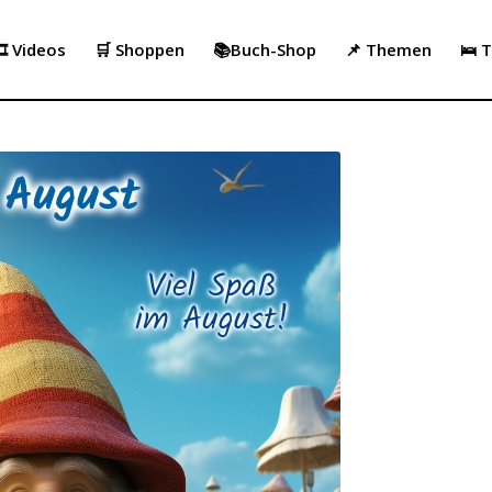
️ Videos
🛒 Shoppen
📚Buch-Shop
📌 Themen
🛌 