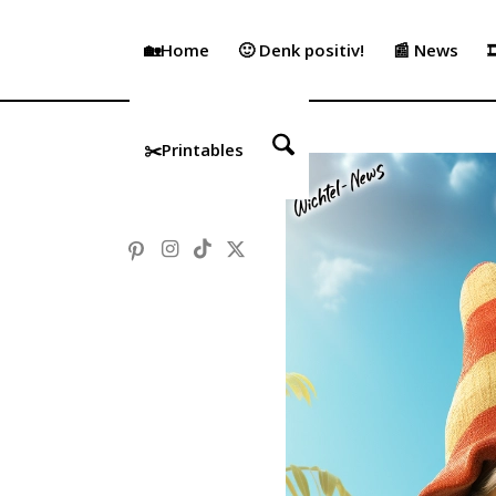
🏡Home
🙂 Denk positiv!
📰 News

✂️Printables