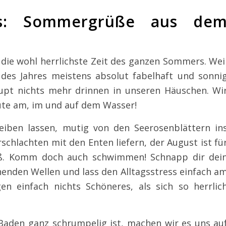
s: Sommergrüße aus de
 die wohl herrlichste Zeit des ganzen Sommers. Wei
es Jahres meistens absolut fabelhaft und sonni
haupt nichts mehr drinnen in unseren Häuschen. Wi
ute am, im und auf dem Wasser!
eiben lassen, mutig von den Seerosenblättern in
chlachten mit den Enten liefern, der August ist fü
paß. Komm doch auch schwimmen! Schnapp dir dei
chenden Wellen und lass den Alltagsstress einfach a
n einfach nichts Schöneres, als sich so herrlic
aden ganz schrumpelig ist, machen wir es uns au