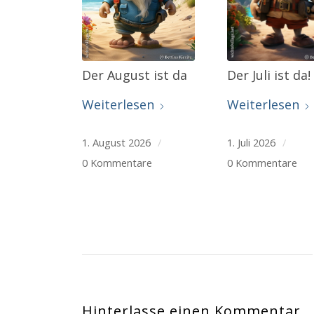
Der August ist da
Der Juli ist da!
Weiterlesen
Weiterlesen
1. August 2026
/
1. Juli 2026
/
0 Kommentare
0 Kommentare
Hinterlasse einen Kommentar