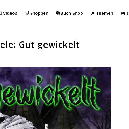
️ Videos
🛒 Shoppen
📚Buch-Shop
📌 Themen
🛌 
ele: Gut gewickelt