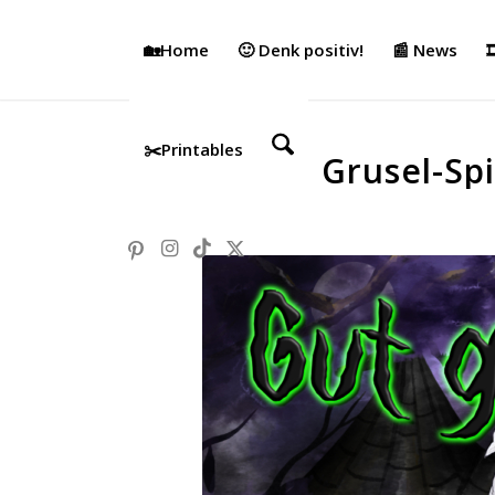
🏡Home
🙂 Denk positiv!
📰 News

✂️Printables
Grusel-Spi