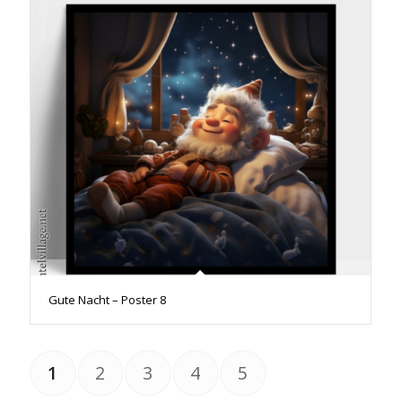
Gute Nacht – Poster 8
1
2
3
4
5