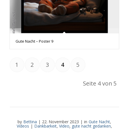
Gute Nacht – Poster 9
1
2
3
4
5
Seite 4 von 5
by
Bettina
|
22. November 2023
|
in
Gute Nacht
,
Videos
|
Dankbarkeit
,
Video
,
gute nacht gedanken
,