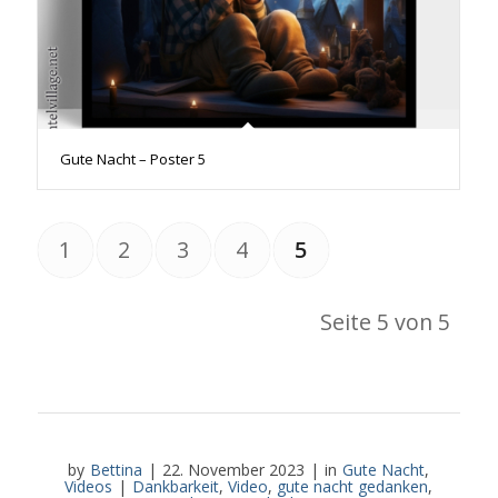
Gute Nacht – Poster 5
1
2
3
4
5
Seite 5 von 5
by
Bettina
|
22. November 2023
|
in
Gute Nacht
,
Videos
|
Dankbarkeit
,
Video
,
gute nacht gedanken
,